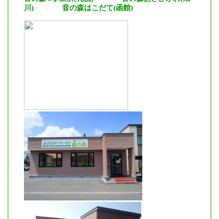
川)
音の森はこだて(函館)