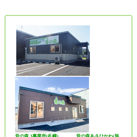
音の森 3事業所(札幌)
音の森あさひかわ(旭