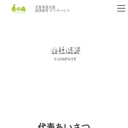
tog
児童発達支援
放課後等 デイサービス
nav
会社概要
COMPANY
代表あいさつ